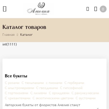
0
Каталог товаров
Главная
Каталог
int(1111)
Все букеты
С розами
С тюльпанами
с пионами
С герберами
С альстромериями
С гвоздиками
С гипсофилой
С гортензиями
С лилиями
С орхидеями
С ранункулюсами
С хризантемами
С экзотическими цветами
С эустомами
Авторские букеты от флористов Амелия станут