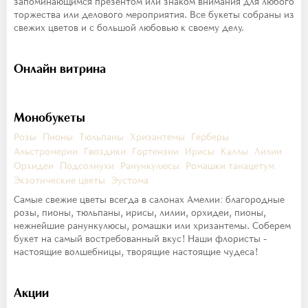
запоминающимся презентом или знаком внимания для любого
торжества или делового мероприятия. Все букеты собраны из
свежих цветов и с большой любовью к своему делу.
Онлайн витрина
Монобукеты
Розы
Пионы
Тюльпаны
Хризантемы
Герберы
Альстромерии
Гвоздики
Гортензии
Ирисы
Каллы
Лилии
Орхидеи
Подсолнухи
Ранункулюсы
Ромашки танацетум
Экзотические цветы
Эустома
Самые свежие цветы всегда в салонах Амелии: благородные
розы, пионы, тюльпаны, ирисы, лилии, орхидеи, пионы,
нежнейшие ранункулюсы, ромашки или хризантемы. Соберем
букет на самый востребованный вкус! Наши флористы -
настоящие волшебницы, творящие настоящие чудеса!
Акции