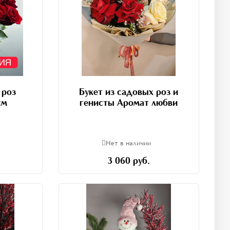
 роз
Букет из садовых роз и
см
генисты Аромат любви
Нет в наличии
3 060 руб.