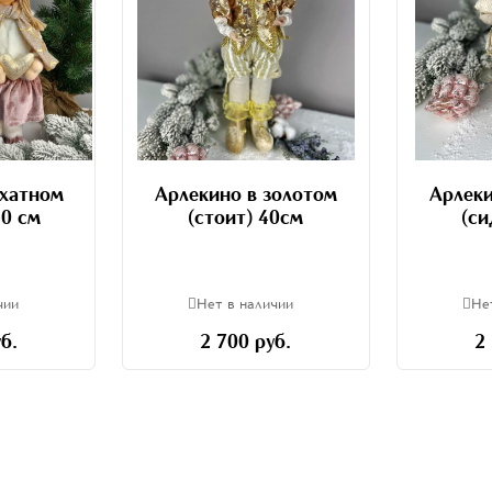
рхатном
Арлекино в золотом
Арлеки
40 см
(стоит) 40см
(си
чии
Нет в наличии
Не
б.
2 700 руб.
2