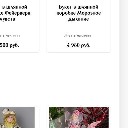
т в шляпной
Букет в шляпной
ке Фейерверк
коробке Морозное
чувств
дыхание
т в наличии
Нет в наличии
 500 руб.
4 980 руб.