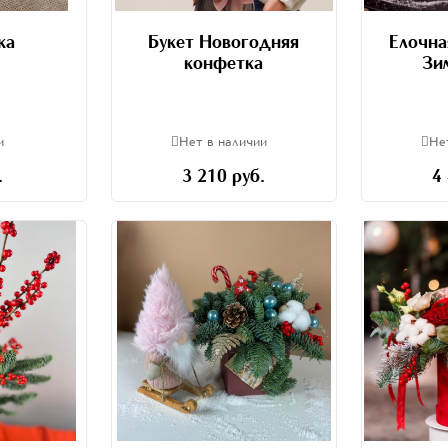
ка
Букет Новогодняя
Елочна
конфетка
Зи
и
Нет в наличии
Не
.
3 210 руб.
4