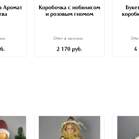
а Аромат
Коробочка с нобилисом
Буке
тва
и розовым гномом
короб
чии
Нет в наличии
Не
б.
2 170 руб.
4