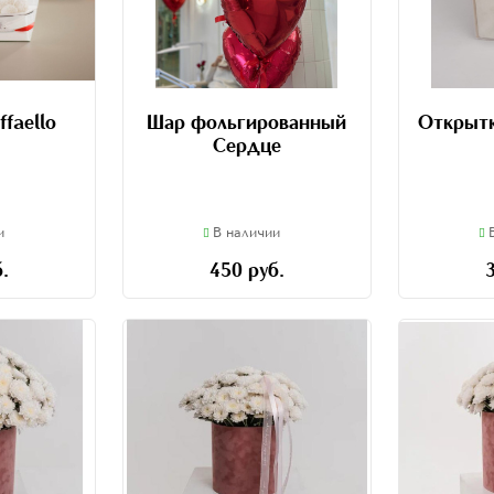
faello
Шар фольгированный
Открытк
Сердце
и
В наличии
.
450 руб.