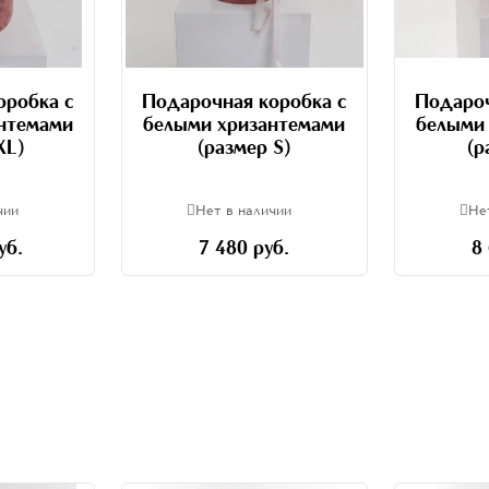
оробка с
Подарочная коробка с
Подароч
нтемами
белыми хризантемами
белыми
XL)
(размер S)
(р
чии
Нет в наличии
Не
уб.
7 480 руб.
8