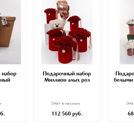
 набор
Подарочный набор
Подаро
ьный
Миллион алых роз
белыми
и
Нет в наличии
Не
б.
112 560 руб.
68