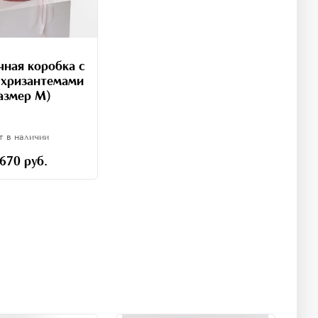
ная коробка с
 хризантемами
азмер M)
т в наличии
 670 руб.